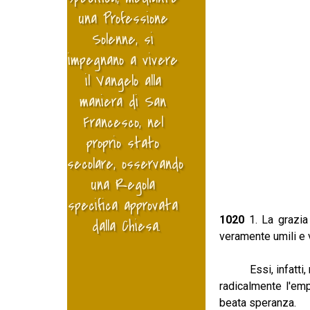
una Professione 
Solenne, si 
impegnano a vivere 
il Vangelo alla 
maniera di San 
Francesco, nel 
proprio stato 
secolare, osservando 
una Regola 
specifica approvata 
1020
1. La grazia
dalla Chiesa.
veramente umili e 
Essi, infatti, men
radicalmente l'emp
beata spera