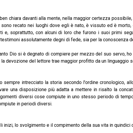
en chiara davanti alla mente, nella maggior certezza possibile, l
i sono recato nei luoghi dove egli è nato, è vissuto ed è morto, e
i e, soprattutto, con alcuni di loro che furono i suoi primi se
 testimoni assolutamente degni di fede, sia per la conoscenza dei f
uanto Dio si è degnato di compiere per mezzo del suo servo, ho 
hé la devozione del lettore trae maggior profitto da un linguaggi
ho sempre intrecciato la storia secondo l'ordine cronologico, al
vare una disposizione più adatta a mettere in risalto la conca
 argomenti diversi cose compiute in uno stesso periodo di tem
piute in periodi diversi.
 inizi, lo svolgimento e il compimento della sua vita in quindici ca