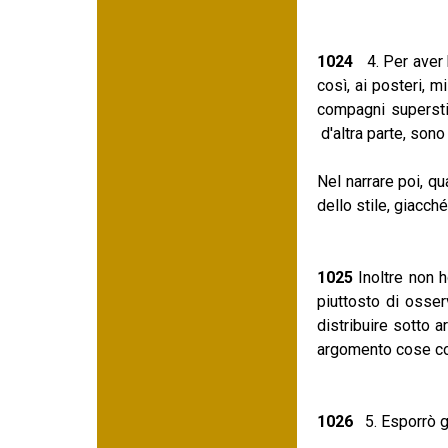
1024
4. Per aver b
così, ai posteri, m
compagni superstit
d'altra parte, sono
Nel narrare poi, q
dello stile, giacc
1025
Inoltre non 
piuttosto di osser
distribuire sotto
argomento cose com
1026
5. Esporrò gli