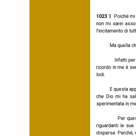
1023
3. Poiché mi
non mi sarei assol
l'incitamento di tut
Ma quella che mi 
Infatti per la su
ricordo in me è se
lodi.
E questa appunto è
che Dio mi ha sal
sperimentata in m
Per questo ho vo
riguardanti le sue
disperse. Perché, 