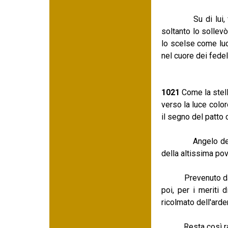
Su di lui, veram
soltanto lo sollev
lo scelse come luce
nel cuore dei fedel
1021
Come la stella
verso la luce colo
il segno del patto 
Angelo della vera
della altissima pov
Prevenuto dapprim
poi, per i meriti 
ricolmato dell'arde
Resta così raziona