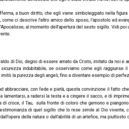
fferma, a buon diritto, che egli viene simboleggiato nella figura 
o, come ci descrive l'altro amico dello sposo, I'apostolo ed evang
l'Apocalisse, al momento dell'apertura del sesto sigillo. Vidi poi u
vente.
di Dio, degno di essere amato da Cristo, imitato da noi e amm
sicurezza indubitabile, se osserviamo come egli raggiunse il v
imitò la purezza degli angeli, fino a diventare esempio di perfez
acciare, con fede e pietà, questa convinzione il fatto che eg
a lamentarsi, a radersi la testa e a cingere il sacco, e di impri
ma di croce, il Tau, sulla fronte di coloro che gemono e piangono
testimonianza di quel sigillo che lo rese simile al Dio vivente, 
all'opera della natura o dall'abilità di un artefice, ma piuttosto