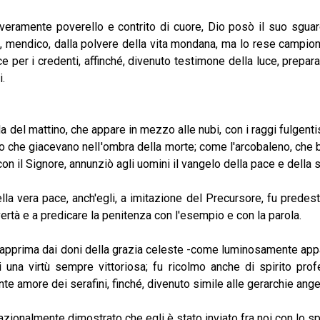
ente poverello e contrito di cuore, Dio posò il suo sguar
ò, mendico, dalla polvere della vita mondana, ma lo rese campion
 per i credenti, affinché, divenuto testimone della luce, prepara
i.
 del mattino, che appare in mezzo alle nubi, con i raggi fulgentis
ro che giacevano nelI'ombra della morte; come l'arcobaleno, che b
con il Signore, annunziò agli uomini il vangelo della pace e della 
 pace, anch'egli, a imitazione del Precursore, fu predestina
ertà e a predicare la penitenza con l'esempio e con la parola.
a dai doni della grazia celeste -come luminosamente appare d
di una virtù sempre vittoriosa; fu ricolmo anche di spirito prof
nte amore dei serafini, finché, divenuto simile alle gerarchie angel
lmente dimostrato che egli è stato inviato fra noi con lo spiri