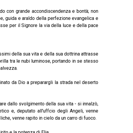
do con grande accondiscendenza e bontà; non
e, guida e araldo della perfezione evangelica e
sse per il Signore la via della luce e della pace
simi della sua vita e della sua dottrina attrasse
rilla tra le nubi luminose, portando in se stesso
salvezza.
to da Dio a preparargli la strada nel deserto
allo svolgimento della sua vita - si innalzò,
etico e, deputato all'uffcio degli Angeli, venne
iche, venne rapito in cielo da un carro di fuoco.
to e la potenza di Elia.