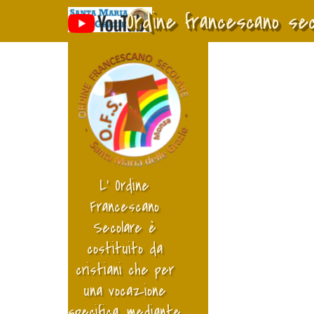
Vai ai contenuti
Ordine francescano se
L’ Ordine 
Francescano 
Secolare è 
costituito da 
cristiani che per 
una vocazione 
specifica, mediante 