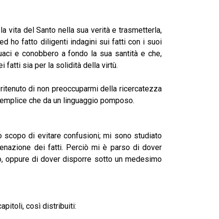
a vita del Santo nella sua verità e trasmetterla,
d ho fatto diligenti indagini sui fatti con i suoi
guaci e conobbero a fondo la sua santità e che,
atti sia per la solidità della virtù.
ritenuto di non preoccuparmi della ricercatezza
o semplice che da un linguaggio pomposo.
lo scopo di evitare confusioni; mi sono studiato
tenazione dei fatti. Perciò mi è parso di dover
po, oppure di dover disporre sotto un medesimo
pitoli, così distribuiti: