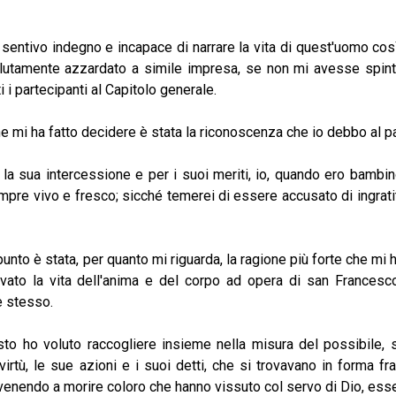
 sentivo indegno e incapace di narrare la vita di quest'uomo così
utamente azzardato a simile impresa, se non mi avesse spinto i
ti i partecipanti al Capitolo generale.
ha fatto decidere è stata la riconoscenza che io debbo al pa
a intercessione e per i suoi meriti, io, quando ero bambino,
mpre vivo e fresco; sicché temerei di essere accusato di ingrat
 stata, per quanto mi riguarda, la ragione più forte che mi ha
vato la vita dell'anima e del corpo ad opera di san Francesco
e stesso.
luto raccogliere insieme nella misura del possibile, sepp
 virtù, le sue azioni e i suoi detti, che si trovavano in forma 
venendo a morire coloro che hanno vissuto col servo di Dio, es