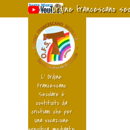
Vai ai contenuti
Ordine francescano se
L’ Ordine 
Francescano 
Secolare è 
costituito da 
cristiani che per 
una vocazione 
specifica, mediante 