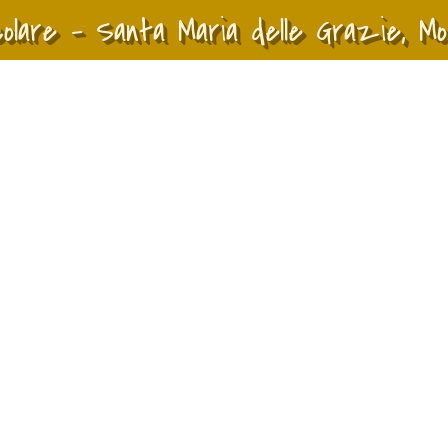
colare - Santa Maria delle Grazie, M
Salta menù