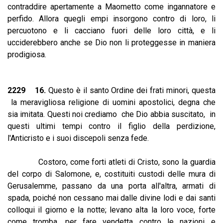
contraddire apertamente a Maometto come ingannatore e
perfido. Allora quegli empi insorgono contro di loro, li
percuotono e li cacciano fuori delle loro città, e li
ucciderebbero anche se Dio non li proteggesse in maniera
prodigiosa.
2229 16.
Questo è il santo Ordine dei frati minori, questa
la meravigliosa religione di uomini apostolici, degna che
sia imitata. Questi noi crediamo che Dio abbia suscitato, in
questi ultimi tempi contro il figlio della perdizione,
l'Anticristo e i suoi discepoli senza fede.
Costoro, come forti atleti di Cristo, sono la guardia
del corpo di Salomone, e, costituiti custodi delle mura di
Gerusalemme, passano da una porta all'altra, armati di
spada, poiché non cessano mai dalle divine lodi e dai santi
colloqui il giorno e la notte; levano alta la loro voce, forte
come tromba, per fare vendetta contro le nazioni e