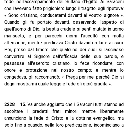
fede, nell'accampamento del Sultano d'Egitto. Ai Saraceni
che l'avevano fatto prigioniero lungo il tragitto, egli ripeteva:
« Sono cristiano, conducetemi davanti al vostro signore ».
Quando gli fu portato davanti, osservando l'aspetto di
quell'uomo di Dio, la bestia crudele si sentì mutata in uomo
mansueto, e per parecchi giorni l’ascoltò con molta
attenzione, mentre predicava Cristo davanti a lui e ai suoi.
Poi, preso dal timore che qualcuno dei suoi si lasciasse
convertire al Signore dall'efficacia delle sue parole, e
passasse all'esercito cristiano, lo fece ricondurre, con
onore e protezione nel nostro campo; e mentre lo
congedava, gli raccomandò: « Prega per me, perché Dio si
degni mostrarmi quale legge e fede gli è più gradita ».
2228 15.
Va anche aggiunto che i Saraceni tutti stanno ad
ascoltare i predetti frati minori mentre liberamente
annunciano la fede di Cristo e la dottrina evangelica, ma
solo fino a quando, nella loro predicazione, incominciano a