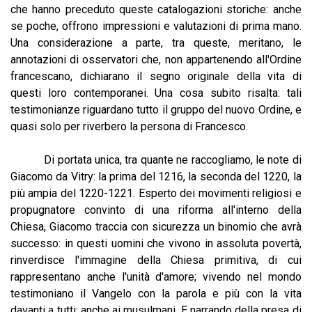
che hanno preceduto queste catalogazioni storiche: anche
se poche, offrono impressioni e valutazioni di prima mano.
Una considerazione a parte, tra queste, meritano, le
annotazioni di osservatori che, non appartenendo all'Ordine
francescano, dichiarano il segno originale della vita di
questi loro contemporanei. Una cosa subito risalta: tali
testimonianze riguardano tutto il gruppo del nuovo Ordine, e
quasi solo per riverbero la persona di Francesco.
Di portata unica, tra quante ne raccogliamo, le note di
Giacomo da Vitry: la prima del 1216, la seconda del 1220, la
più ampia del 1220-1221. Esperto dei movimenti religiosi e
propugnatore convinto di una riforma all'interno della
Chiesa, Giacomo traccia con sicurezza un binomio che avrà
successo: in questi uomini che vivono in assoluta povertà,
rinverdisce l'immagine della Chiesa primitiva, di cui
rappresentano anche l'unità d'amore; vivendo nel mondo
testimoniano il Vangelo con la parola e più con la vita
davanti a tutti: anche ai musulmani. E narrando della presa di