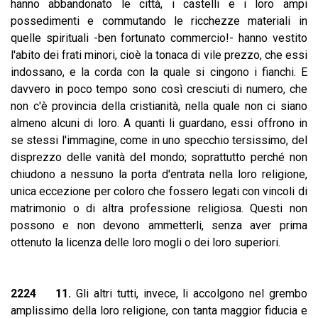
hanno abbandonato le città, i castelli e i loro ampi
possedimenti e commutando le ricchezze materiali in
quelle spirituali -ben fortunato commercio!- hanno vestito
l'abito dei frati minori, cioè la tonaca di vile prezzo, che essi
indossano, e la corda con la quale si cingono i fianchi. E
davvero in poco tempo sono così cresciuti di numero, che
non c'è provincia della cristianità, nella quale non ci siano
almeno alcuni di loro. A quanti li guardano, essi offrono in
se stessi l'immagine, come in uno specchio tersissimo, del
disprezzo delle vanità del mondo; soprattutto perché non
chiudono a nessuno la porta d'entrata nella loro religione,
unica eccezione per coloro che fossero legati con vincoli di
matrimonio o di altra professione religiosa. Questi non
possono e non devono ammetterli, senza aver prima
ottenuto la licenza delle loro mogli o dei loro superiori.
2224 11.
Gli altri tutti, invece, li accolgono nel grembo
amplissimo della loro religione, con tanta maggior fiducia e