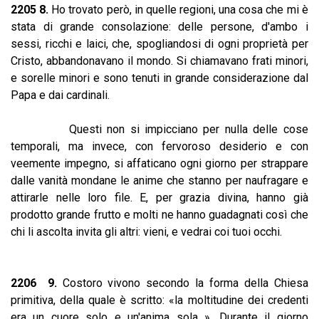
2205 8.
Ho trovato però, in quelle regioni, una cosa che mi è
stata di grande consolazione: delle persone, d'ambo i
sessi, ricchi e laici, che, spogliandosi di ogni proprietà per
Cristo, abbandonavano il mondo. Si chiamavano frati minori,
e sorelle minori e sono tenuti in grande considerazione dal
Papa e dai cardinali.
Questi non si impicciano per nulla delle cose
temporali, ma invece, con fervoroso desiderio e con
veemente impegno, si affaticano ogni giorno per strappare
dalle vanità mondane le anime che stanno per naufragare e
attirarle nelle loro file. E, per grazia divina, hanno già
prodotto grande frutto e molti ne hanno guadagnati così che
chi li ascolta invita gli altri: vieni, e vedrai coi tuoi occhi.
2206 9.
Costoro vivono secondo la forma della Chiesa
primitiva, della quale è scritto: «la moltitudine dei credenti
era un cuore solo e un'anima sola ». Durante il giorno