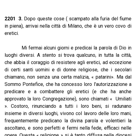
2201 3.
Dopo queste cose ( scampato alla furia del fiume
in piena), arrivai nella città di Milano, che è un vero covo di
eretici.
Mi fermai alcuni giorni e predicai la parola di Dio in
luoghi diversi. A stento si trova qualcuno, in tutta la città,
che abbia il coraggio di resistere agli eretici, ad eccezione
di certi santi uomini e di donne religiose, che i secolari
chiamano, non senza una certa malizia, « patarini». Ma dal
Sommo Pontefice, che ha concesso loro l'autorizzazione a
predicare e a combattere gli eretici (e che ha anche
approvato la loro Congregazione), sono chiamati « Umiliati
». Costoro, rinunciando a tutti i loro beni, si radunano
insieme in diversi luoghi, vivono col lavoro delle loro mani,
frequentemente predicano la divina parola e volentieri la
ascoltano, e sono perfetti e fermi nella fede, efficaci nelle
opere. Questa « religione » si è tanto diffusa nella diocesi