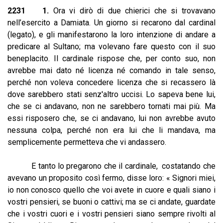
2231 1.
Ora vi dirò di due chierici che si trovavano
nell’esercito a Damiata. Un giorno si recarono dal cardinal
(legato), e gli manifestarono la loro intenzione di andare a
predicare al Sultano; ma volevano fare questo con il suo
beneplacito. Il cardinale rispose che, per conto suo, non
avrebbe mai dato né licenza né comando in tale senso,
perché non voleva concedere licenza che si recassero là
dove sarebbero stati senz'altro uccisi. Lo sapeva bene lui,
che se ci andavano, non ne sarebbero tornati mai più. Ma
essi risposero che, se ci andavano, lui non avrebbe avuto
nessuna colpa, perché non era lui che li mandava, ma
semplicemente permetteva che vi andassero.
E tanto lo pregarono che il cardinale, costatando che
avevano un proposito così fermo, disse loro: « Signori miei,
io non conosco quello che voi avete in cuore e quali siano i
vostri pensieri, se buoni o cattivi; ma se ci andate, guardate
che i vostri cuori e i vostri pensieri siano sempre rivolti al