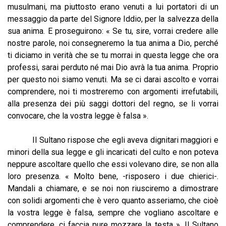
musulmani, ma piuttosto erano venuti a lui portatori di un
messaggio da parte del Signore Iddio, per la salvezza della
sua anima. E proseguirono: « Se tu, sire, vorrai credere alle
nostre parole, noi consegneremo la tua anima a Dio, perché
ti diciamo in verità che se tu morrai in questa legge che ora
professi, sarai perduto né mai Dio avrà la tua anima. Proprio
per questo noi siamo venuti. Ma se ci darai ascolto e vorrai
comprendere, noi ti mostreremo con argomenti irrefutabili,
alla presenza dei più saggi dottori del regno, se li vorrai
convocare, che la vostra legge è falsa ».
Il Sultano rispose che egli aveva dignitari maggiori e
minori della sua legge e gli incaricati del culto e non poteva
neppure ascoltare quello che essi volevano dire, se non alla
loro presenza. « Molto bene, -risposero i due chierici-.
Mandali a chiamare, e se noi non riusciremo a dimostrare
con solidi argomenti che è vero quanto asseriamo, che cioè
la vostra legge è falsa, sempre che vogliano ascoltare e
comprendere, ci faccia pure mozzare la testa ». Il Sultano